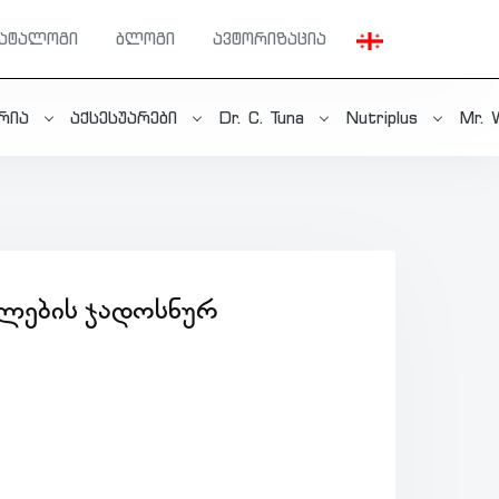
კატალოგი
ბლოგი
ავტორიზაცია
ერია
აქსესუარები
Dr. C. Tuna
Nutriplus
Mr. 
ᲔᲚᲔᲑᲘᲡ ᲯᲐᲓᲝᲡᲜᲣᲠ