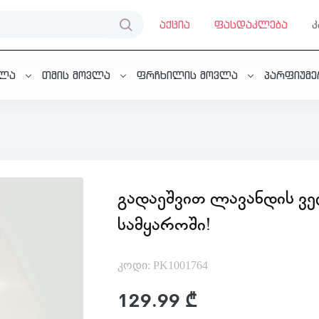
აქცია
ფასდაკლება
ვლა
თმის მოვლა
ფრჩხილის მოვლა
პარფიუმ
ᲒᲐᲓᲐᲔᲨᲕᲘᲗ ᲚᲐᲕᲐᲜᲓᲘᲡ Ვ
ᲡᲐᲛᲧᲐᲠᲝᲨᲘ!
კოდი: PK1001764
129.99 ₾