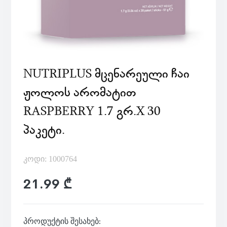
NUTRIPLUS ᲛᲪᲔᲜᲐᲠᲔᲣᲚᲘ ᲩᲐᲘ
ᲟᲝᲚᲝᲡ ᲐᲠᲝᲛᲐᲢᲘᲗ
RASPBERRY 1.7 ᲒᲠ.X 30
ᲞᲐᲙᲔᲢᲘ.
კოდი: 1000764
21.99 ₾
პროდუქტის შესახებ: