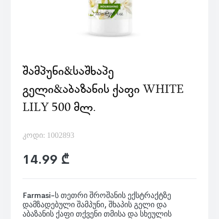
ᲨᲐᲛᲞᲣᲜᲘ&ᲡᲐᲨᲮᲐᲞᲔ
ᲒᲔᲚᲘ&ᲐᲑᲐᲖᲐᲜᲘᲡ ᲥᲐᲤᲘ WHITE
LILY 500 ᲛᲚ.
კოდი: 1002893
14.99 ₾
Farmasi-ს თეთრი შროშანის ექსტრაქტზე
დამზადებული შამპუნი, შხაპის გელი და
აბაზანის ქაფი თქვენი თმისა და სხეულის