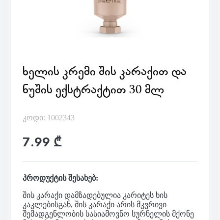
ᲮᲔᲚᲘᲡ ᲙᲠᲔᲛᲘ ᲨᲘᲡ ᲙᲐᲠᲐᲥᲘᲗ ᲓᲐ
ᲜᲣᲨᲘᲡ ᲔᲥᲡᲢᲠᲐᲥᲢᲘᲗ 30 ᲛᲚ
კოდი: 1002343
7.99 ₾
პროდუქტის შესახებ:
შის კარაქი დამზადებულია კარიტეს ხის
კაკლებისგან, შის კარაქი არის მკვრივი
შემადგენლობის სასიამოვნო სურნელის მქონე