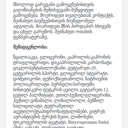
მხოლოდ გარეგანი გამოყენებისთვის.
გაღიზიანების შემთხვევაში შეწყვიტეთ
გამოყენება. მოერიდეთ თვალებთან კონტაქტს.
შეინახეთ ბავშვებისთვის მიუწვდომელ
ადგილას. მოარიდეთ მზის პირდაპირ სხივებს
და ცხელ გარემოს. შეინახეთ ოთახის
ტემპერატურაზე.
შემადგენლობა:
წყალი/აკვა, გლიცერინი, კაპრილის/კაპრინის
ტრიგლიცერიდი, დიკაპრილილის კარბონატი,
ციკლოპენტასილოქსანი, ცეტეარეთ-20,
ცეტეარილის სპირტი, გლიცერილ სტეარატი,
დიმეთიკონი, ფენოქსიეთანოლი, ნატრიუმის
პოლიაკრილატი, სურნელი/პარფიუმი,
სინთეტიკური ფუტკრის ცვილი, ცეტეარეთ-12,
ცეტილ პალმიტატი, ეთილჰექსილგლიცერინი,
ჰექსილ ცინამალი, ლინალოოლი, ბენზილ
სალიცილატი, ტეტრამეთილ
აცეტილოქტაჰიდრონაფტალინები, ციტრუს
აურანტიუმის ქერქის ზეთი, ლიმონენი,
ტოკოფერილის აცეტატი, Butyrospermum Parkii
(შის) კარაქი, ლინალილ აცეტატი,