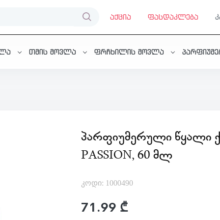
აქცია
ფასდაკლება
ვლა
თმის მოვლა
ფრჩხილის მოვლა
პარფიუმ
ᲞᲐᲠᲤᲘᲣᲛᲔᲠᲣᲚᲘ ᲬᲧᲐᲚᲘ 
PASSION, 60 ᲛᲚ
კოდი: 1000490
71.99 ₾