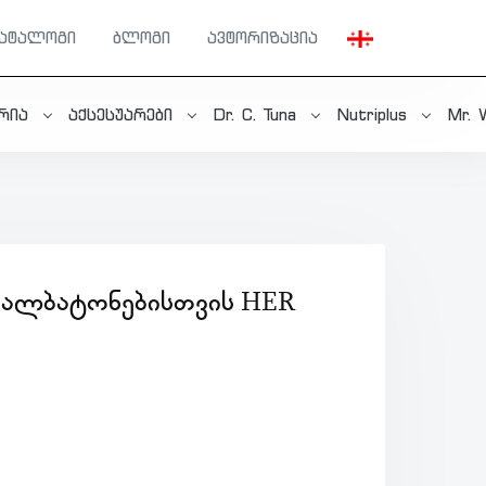
კატალოგი
ბლოგი
ავტორიზაცია
ერია
აქსესუარები
Dr. C. Tuna
Nutriplus
Mr. 
ᲥᲐᲚᲑᲐᲢᲝᲜᲔᲑᲘᲡᲗᲕᲘᲡ HER