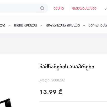
აქცია
ფასდაკლება
ვლა
თმის მოვლა
ფრჩხილის მოვლა
პარფიუმ
ᲬᲐᲛᲬᲐᲛᲔᲑᲘᲡ ᲐᲡᲐᲞᲠᲔᲮᲘ
კოდი: 9000292
13.99 ₾