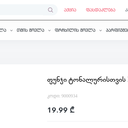
აქცია
ფასდაკლება
ვლა
თმის მოვლა
ფრჩხილის მოვლა
პარფიუმ
ᲤᲣᲜᲯᲘ ᲢᲝᲜᲐᲚᲣᲠᲘᲡᲗᲕᲘᲡ
კოდი: 9000934
19.99 ₾