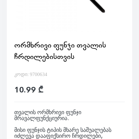
ᲝᲠᲛᲮᲠᲘᲕᲘ ᲤᲣᲜᲯᲘ ᲗᲕᲐᲚᲘᲡ
ᲩᲠᲓᲘᲚᲔᲑᲘᲡᲗᲕᲘᲡ
კოდი: 9700634
10.99 ₾
თვალის ორმხრივი ფუნჯი
მრავალფუნქციურია.
მისი ფუნჯის ტიპის მხარე საშუალებას
იძლევა დააფიქსირო ჩრდილები,