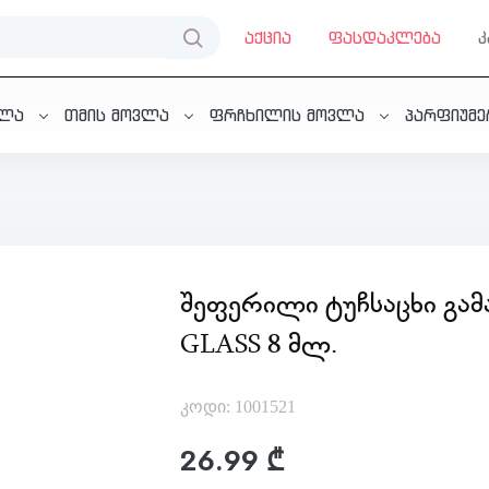
აქცია
ფასდაკლება
ვლა
თმის მოვლა
ფრჩხილის მოვლა
პარფიუმ
ᲨᲔᲤᲔᲠᲘᲚᲘ ᲢᲣᲩᲡᲐᲪᲮᲘ ᲒᲐ
GLASS 8 ᲛᲚ.
კოდი: 1001521
26.99 ₾