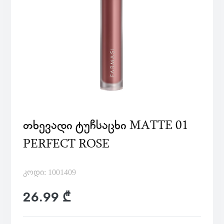
ᲗᲮᲔᲕᲐᲓᲘ ᲢᲣᲩᲡᲐᲪᲮᲘ MATTE 01
PERFECT ROSE
კოდი: 1001409
26.99 ₾