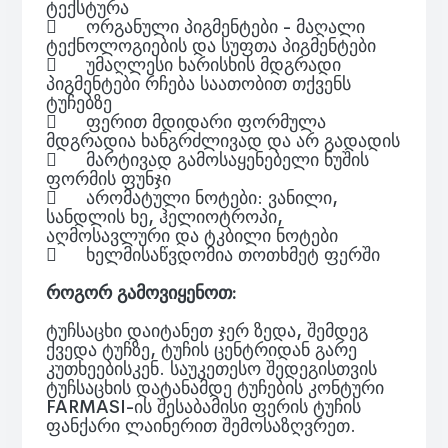
ტექსტურა

ორგანული პიგმენტები - მაღალი
ტექნოლოგიების და სუფთა პიგმენტები

უმაღლესი ხარისხის მდგრადი
პიგმენტები რჩება საათობით თქვენს
ტუჩებზე

ფერით მდიდარი ფორმულა
მდგრადია ხანგრძლივად და არ გადადის

მარტივად გამოსაყენებელი ნუშის
ფორმის ფუნჯი

არომატული ნოტები: ვანილი,
სანდლის ხე, ჰელიოტროპი,
აღმოსავლური და ტკბილი ნოტები

ხელმისაწვდომია თოთხმეტ ფერში
როგორ გამოვიყენოთ:
ტუჩსაცხი დაიტანეთ ჯერ ზედა, შემდეგ
ქვედა ტუჩზე, ტუჩის ცენტრიდან გარე
კუთხეებისკენ. საუკეთესო შედეგისთვის
ტუჩსაცხის დატანამდე ტუჩების კონტური
FARMASI-ის შესაბამისი ფერის ტუჩის
ფანქარი ლაინერით შემოსაზღვრეთ.