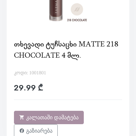
ᲗᲮᲔᲕᲐᲓᲘ ᲢᲣᲩᲡᲐᲪᲮᲘ MATTE 218
CHOCOLATE 4 ᲛᲚ.
კოდი: 1001801
29.99 ₾
კალათაში დამატება
გაზიარება