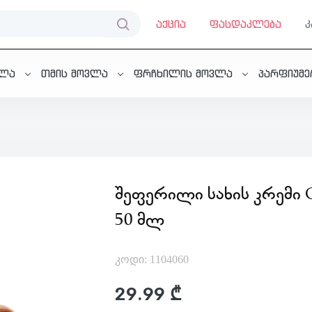
აქცია
ფასდაკლება
ვლა
თმის მოვლა
ფრჩხილის მოვლა
პარფიუმ
ᲨᲔᲤᲔᲠᲘᲚᲘ ᲡᲐᲮᲘᲡ ᲙᲠᲔᲛᲘ 
50 ᲛᲚ
კოდი: 1104060
29.99 ₾