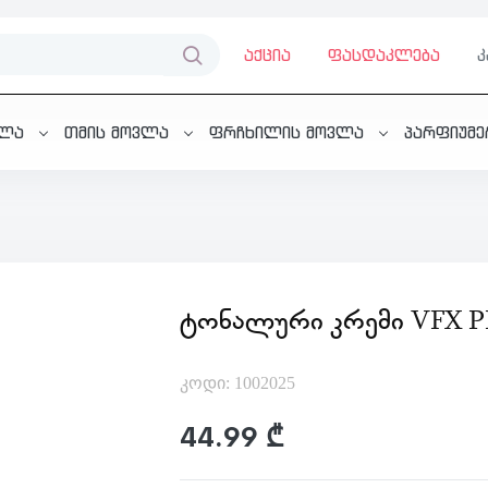
აქცია
ფასდაკლება
ვლა
თმის მოვლა
ფრჩხილის მოვლა
პარფიუმ
ᲢᲝᲜᲐᲚᲣᲠᲘ ᲙᲠᲔᲛᲘ VFX P
კოდი: 1002025
44.99 ₾