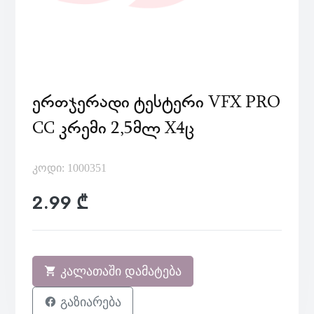
ᲔᲠᲗᲯᲔᲠᲐᲓᲘ ᲢᲔᲡᲢᲔᲠᲘ VFX PRO
CC ᲙᲠᲔᲛᲘ 2,5ᲛᲚ X4Ც
კოდი: 1000351
2.99 ₾
კალათაში დამატება
გაზიარება