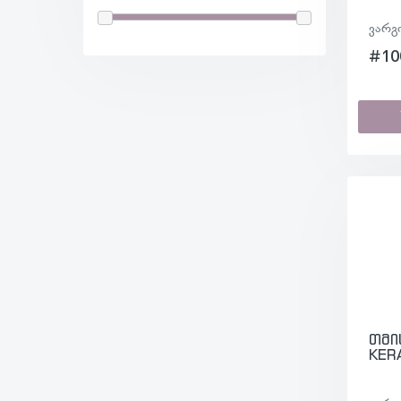
ვარგ
#10
თმი
KER