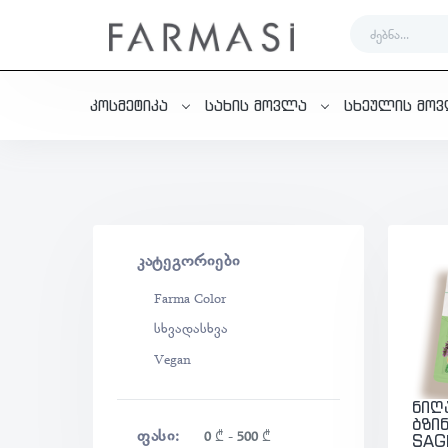
კოსმეტიკა
სახის მოვლა
სხეულის მო
ᲙᲐᲢᲔᲒᲝᲠᲘᲔᲑᲘ
Farma Color
სხვადასხვა
Vegan
ნიღ
ბზი
ᲤᲐᲡᲘ:
0
₾
-
500
₾
SAG