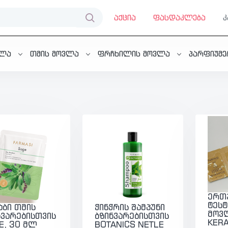
აქცია
ფასდაკლება
ვლა
თმის მოვლა
ფრჩხილის მოვლა
პარფიუმ
ერთ
ტესტ
აბი თმის
ჭინჭრის შამპუნი
მოვ
ნვარებისთვის
ბზინვარებისთვის
KERA
E, 30 მლ
BOTANICS NETLE