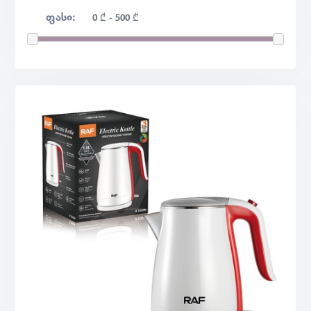
ᲤᲐᲡᲘ:
0
₾
-
500
₾