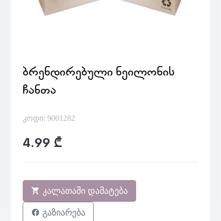
ᲑᲠᲔᲜᲓᲘᲠᲔᲑᲣᲚᲘ ᲜᲔᲘᲚᲝᲜᲘᲡ
ᲩᲐᲜᲗᲐ
კოდი: 9001282
4.99 ₾
კალათაში დამატება
გაზიარება